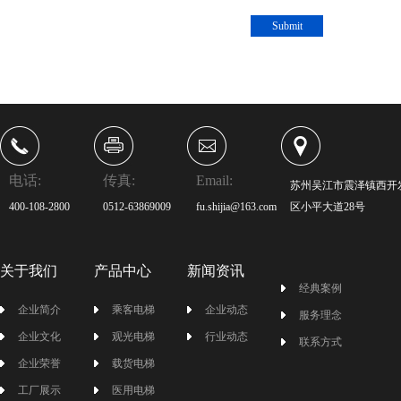
Submit
电话:
传真:
Email:
苏州吴江市震泽镇西开
400-108-2800
0512-63869009
fu.shijia@163.com
区小平大道28号
关于我们
产品中心
新闻资讯
经典案例
企业简介
乘客电梯
企业动态
服务理念
企业文化
观光电梯
行业动态
联系方式
企业荣誉
载货电梯
工厂展示
医用电梯