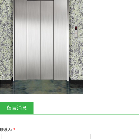
关于我们
自动扶梯
新闻资讯
自动人行道
联系我们
400-108-2800
0512-63869009
苏州吴江市震泽镇西开发区小平大道28号
留言消息
联系人:
*