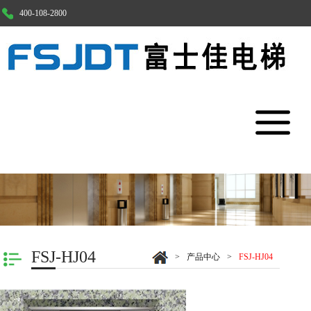
400-108-2800
产品中心
乘客电梯
观光电梯
载货电梯
医用电梯
首页
产品中心
家用电梯
案例展示
汽车电梯
FSJ-HJ04
>
产品中心
>
FSJ-HJ04
顾问服务
杂物电梯