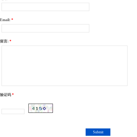
Email:
*
留言:
*
验证码
*
Submit