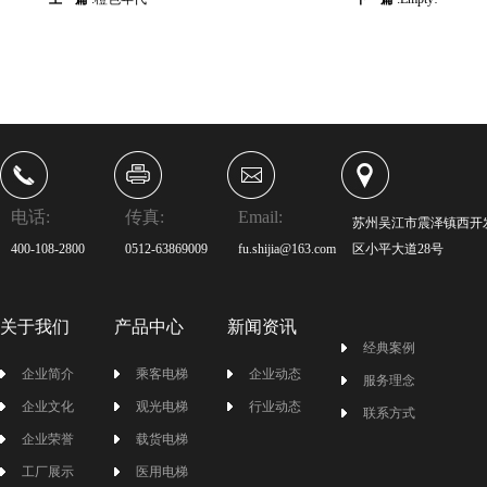
电话:
传真:
Email:
苏州吴江市震泽镇西开
400-108-2800
0512-63869009
fu.shijia@163.com
区小平大道28号
关于我们
产品中心
新闻资讯
经典案例
企业简介
乘客电梯
企业动态
服务理念
企业文化
观光电梯
行业动态
联系方式
企业荣誉
载货电梯
工厂展示
医用电梯