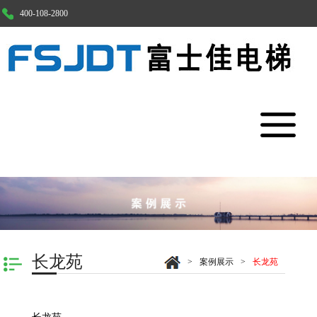
400-108-2800
案例展示
经典案例
400-108-2800
首页
产品中心
0512-63869009
案例展示
苏州吴江市震泽镇西开发区小平大道28号
长龙苑
>
案例展示
>
长龙苑
顾问服务