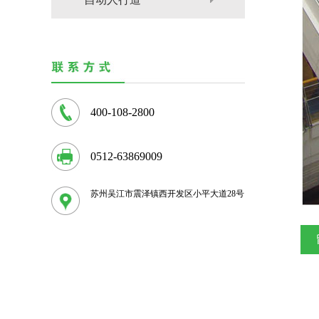
400-108-2800
0512-63869009
苏州吴江市震泽镇西开发区小平大道28号